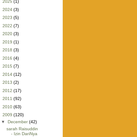
►
2025
(1)
►
2024
(3)
►
2023
(5)
►
2022
(7)
►
2020
(3)
►
2019
(1)
►
2018
(3)
►
2016
(4)
►
2015
(7)
►
2014
(12)
►
2013
(2)
►
2012
(17)
►
2011
(92)
►
2010
(63)
▼
2009
(120)
▼
December
(42)
sarah Raisuddin
- Izin DariNya