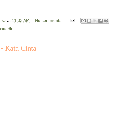
esz
at
11:33 AM
No comments:
ssuddin
 - Kata Cinta