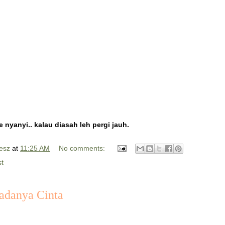
 nyanyi.. kalau diasah leh pergi jauh.
esz
at
11:25 AM
No comments:
st
Padanya Cinta