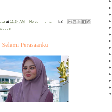
esz
at
11:34 AM
No comments:
ssuddin
- Selami Perasaanku