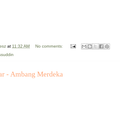
esz
at
11:32 AM
No comments:
ssuddin
ar - Ambang Merdeka