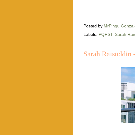
Posted by
MrPingu Gonzal
Labels:
PQRST
,
Sarah Rai
Sarah Raisuddin 