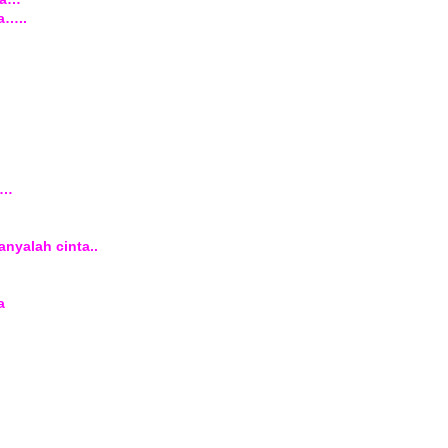
a…..
a…
nyalah cinta..
a