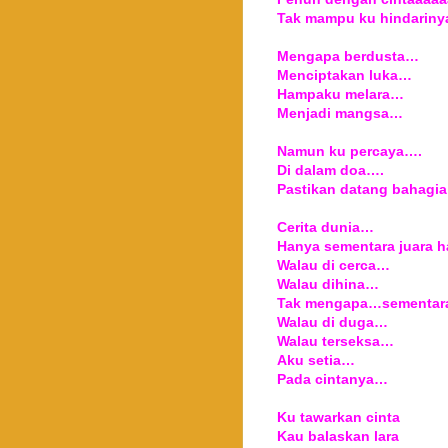
Tak mampu ku hindariny
Mengapa berdusta…
Menciptakan luka…
Hampaku melara…
Menjadi mangsa…
Namun ku percaya….
Di dalam doa….
Pastikan datang bahagi
Cerita dunia…
Hanya sementara juara ha
Walau di cerca…
Walau dihina…
Tak mengapa…sementar
Walau di duga…
Walau terseksa…
Aku setia…
Pada cintanya…
Ku tawarkan cinta
Kau balaskan lara