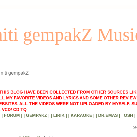
iti gempakZ Musi
uniti gempakZ
 THIS BLOG HAVE BEEN COLLECTED FROM OTHER SOURCES LIK
LL MY FAVORITE VIDEOS AND LYRICS AND SOME OTHER REVIEW 
BSITES. ALL THE VIDEOS WERE NOT UPLOADED BY MYSELF. S
 VCD/ CD TQ
| FORUM |
| GEMPAKZ |
| LIRIK |
| KARAOKE |
| DR.EMAS |
| OSH |
S