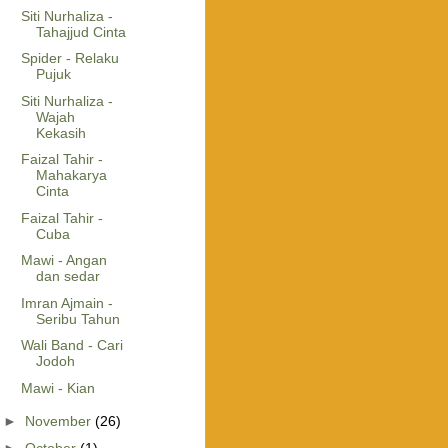
Siti Nurhaliza -
Tahajjud Cinta
Spider - Relaku
Pujuk
Siti Nurhaliza -
Wajah
Kekasih
Faizal Tahir -
Mahakarya
Cinta
Faizal Tahir -
Cuba
Mawi - Angan
dan sedar
Imran Ajmain -
Seribu Tahun
Wali Band - Cari
Jodoh
Mawi - Kian
►
November
(26)
►
October
(1)