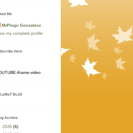
out Me
MrPingu Gonzalesz
ew my complete profile
bscribe Here
OUTUBE-iframe-video
eLaWaT BLoG
og Archive
►
2026
(6)