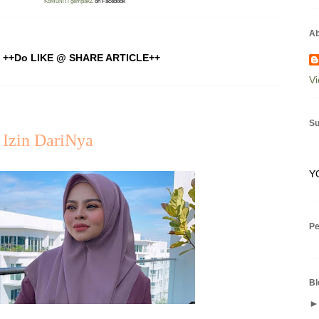
KoMuNiTi gempakZ
on Facebook
Ab
++Do LIKE @ SHARE ARTICLE++
Vi
Su
- Izin DariNya
Y
P
Bl