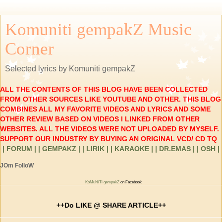
Komuniti gempakZ Music
Corner
Selected lyrics by Komuniti gempakZ
ALL THE CONTENTS OF THIS BLOG HAVE BEEN COLLECTED
FROM OTHER SOURCES LIKE YOUTUBE AND OTHER. THIS BLOG
COMBINES ALL MY FAVORITE VIDEOS AND LYRICS AND SOME
OTHER REVIEW BASED ON VIDEOS I LINKED FROM OTHER
WEBSITES. ALL THE VIDEOS WERE NOT UPLOADED BY MYSELF.
SUPPORT OUR INDUSTRY BY BUYING AN ORIGINAL VCD/ CD TQ
| FORUM |
| GEMPAKZ |
| LIRIK |
| KARAOKE |
| DR.EMAS |
| OSH |
JOm FolloW
KoMuNiTi gempakZ
on Facebook
++Do LIKE @ SHARE ARTICLE++