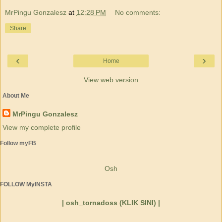
MrPingu Gonzalesz
at
12:28 PM
No comments:
Share
‹
›
Home
View web version
About Me
MrPingu Gonzalesz
View my complete profile
Follow myFB
Osh
FOLLOW MyINSTA
| osh_tornadoss (KLIK SINI) |