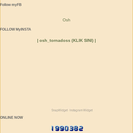
Follow myFB
Osh
FOLLOW MyINSTA
| osh_tornadoss (KLIK SINI) |
SnapWidget · Instagram Widget
ONLINE NOW