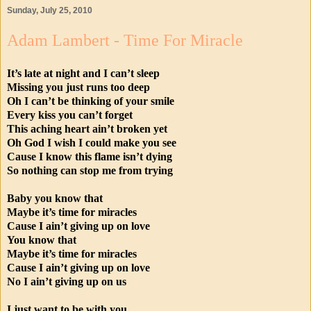
Sunday, July 25, 2010
Adam Lambert - Time For Miracle
It’s late at night and I can’t sleep
Missing you just runs too deep
Oh I can’t be thinking of your smile
Every kiss you can’t forget
This aching heart ain’t broken yet
Oh God I wish I could make you see
Cause I know this flame isn’t dying
So nothing can stop me from trying
Baby you know that
Maybe it’s time for miracles
Cause I ain’t giving up on love
You know that
Maybe it’s time for miracles
Cause I ain’t giving up on love
No I ain’t giving up on us
I just want to be with you