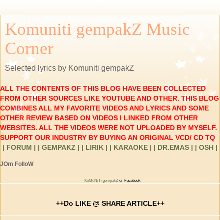
Komuniti gempakZ Music
Corner
Selected lyrics by Komuniti gempakZ
ALL THE CONTENTS OF THIS BLOG HAVE BEEN COLLECTED
FROM OTHER SOURCES LIKE YOUTUBE AND OTHER. THIS BLOG
COMBINES ALL MY FAVORITE VIDEOS AND LYRICS AND SOME
OTHER REVIEW BASED ON VIDEOS I LINKED FROM OTHER
WEBSITES. ALL THE VIDEOS WERE NOT UPLOADED BY MYSELF.
SUPPORT OUR INDUSTRY BY BUYING AN ORIGINAL VCD/ CD TQ
| FORUM |
| GEMPAKZ |
| LIRIK |
| KARAOKE |
| DR.EMAS |
| OSH |
JOm FolloW
KoMuNiTi gempakZ
on Facebook
++Do LIKE @ SHARE ARTICLE++