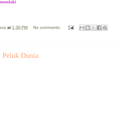
 mendaki
esz
at
1:30 PM
No comments:
 Peluk Dunia