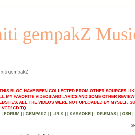
iti gempakZ Musi
uniti gempakZ
 THIS BLOG HAVE BEEN COLLECTED FROM OTHER SOURCES LIK
LL MY FAVORITE VIDEOS AND LYRICS AND SOME OTHER REVIEW 
BSITES. ALL THE VIDEOS WERE NOT UPLOADED BY MYSELF. S
 VCD/ CD TQ
| FORUM |
| GEMPAKZ |
| LIRIK |
| KARAOKE |
| DR.EMAS |
| OSH |
S