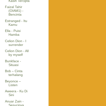
Kasih Tercipta
Faizal Tahir
(OIAM1) -
Bencinta
Estranged - Itu
Kamu
Ella - Puisi
Hamba
Celion Dion - I
surrender
Celion Dion - All
by myself
Bunkface -
Situasi
Bob – Cinta
terhalang
Beyonce –
Listen
Aweera - Ku Di
Sini
Anuar Zain -
Sesucinya