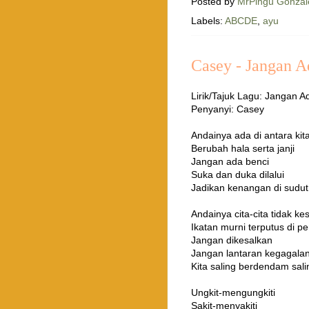
Posted by
MrPingu Gonzal
Labels:
ABCDE
,
ayu
Casey - Jangan A
Lirik/Tajuk Lagu: Jangan A
Penyanyi: Casey
Andainya ada di antara kita
Berubah hala serta janji
Jangan ada benci
Suka dan duka dilalui
Jadikan kenangan di sudut 
Andainya cita-cita tidak k
Ikatan murni terputus di p
Jangan dikesalkan
Jangan lantaran kegagala
Kita saling berdendam sa
Ungkit-mengungkiti
Sakit-menyakiti