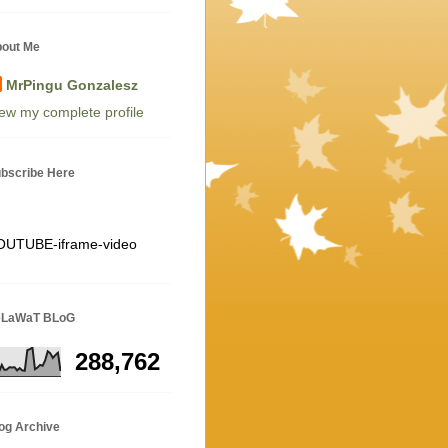
out Me
MrPingu Gonzalesz
ew my complete profile
bscribe Here
OUTUBE-iframe-video
eLaWaT BLoG
288,762
og Archive