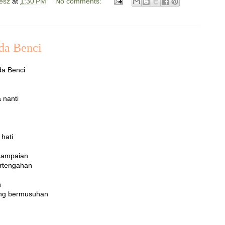
esz
at
1:30 PM
No comments:
da Benci
da Benci
 nanti
hati
esampaian
ertengahan
n
ling bermusuhan