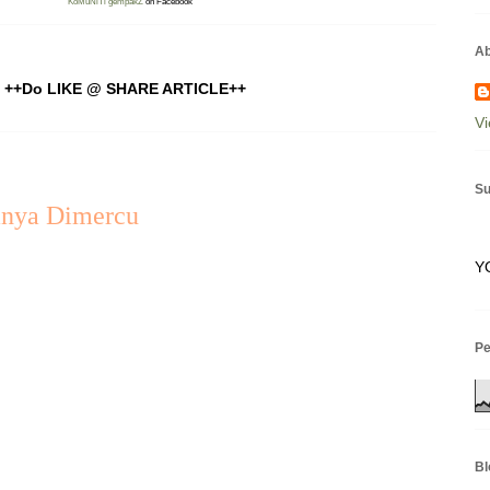
KoMuNiTi gempakZ
on Facebook
Ab
++Do LIKE @ SHARE ARTICLE++
Vi
Su
anya Dimercu
Y
P
Bl