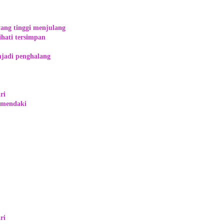
ang tinggi menjulang
ihati tersimpan
njadi penghalang
ri
 mendaki
ri