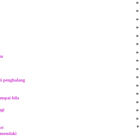
am
di penghalang
ampai bila
agi
ri
 mendaki