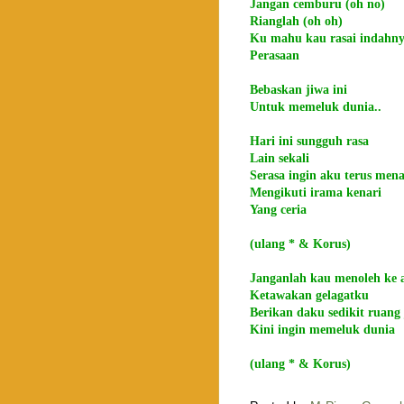
Jangan cemburu (oh no)
Rianglah (oh oh)
Ku mahu kau rasai indahn
Perasaan
Bebaskan jiwa ini
Untuk memeluk dunia..
Hari ini sungguh rasa
Lain sekali
Serasa ingin aku terus mena
Mengikuti irama kenari
Yang ceria
(ulang * & Korus)
Janganlah kau menoleh ke 
Ketawakan gelagatku
Berikan daku sedikit ruang
Kini ingin memeluk dunia
(ulang * & Korus)