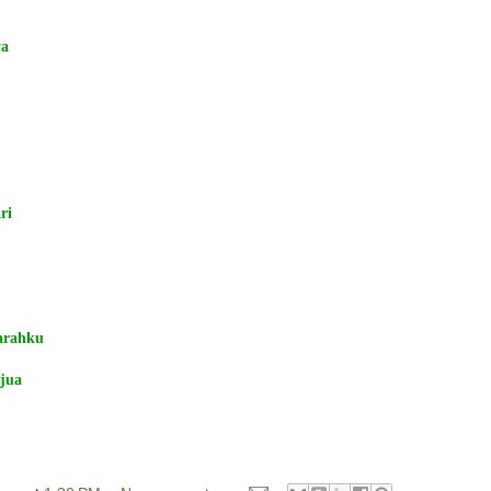
ya
ri
arahku
 jua