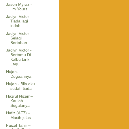
Jason Myraz -
I‘m Yours
Jaclyn Victor -
Tiada lagi
indah
Jaclyn Victor -
Selagi
Bertahan
Jaclyn Victor -
Bertamu Di
Kalbu Lirik
Lagu
Hujan-
Dugaannya
Hujan - Bila aku
sudah tiada
Hazrul Nizam–
Kaulah
Segalanya
Hafiz (AF7) –
Masih jelas
Faizal Tahir –