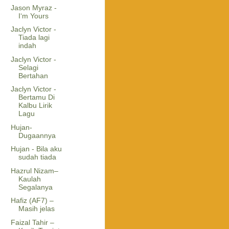
Jason Myraz -
I‘m Yours
Jaclyn Victor -
Tiada lagi
indah
Jaclyn Victor -
Selagi
Bertahan
Jaclyn Victor -
Bertamu Di
Kalbu Lirik
Lagu
Hujan-
Dugaannya
Hujan - Bila aku
sudah tiada
Hazrul Nizam–
Kaulah
Segalanya
Hafiz (AF7) –
Masih jelas
Faizal Tahir –