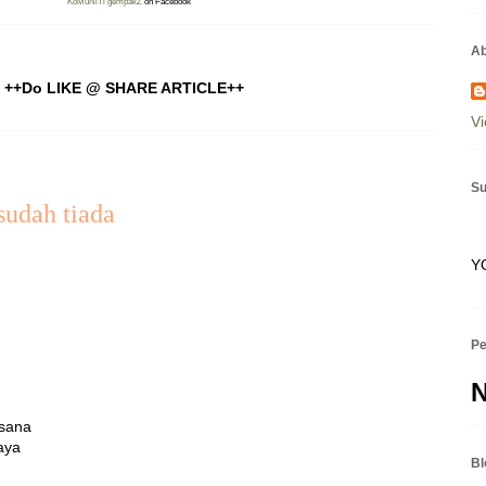
KoMuNiTi gempakZ
on Facebook
Ab
++Do LIKE @ SHARE ARTICLE++
Vi
Su
sudah tiada
Y
P
 sana
aya
Bl