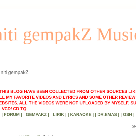
iti gempakZ Musi
uniti gempakZ
 THIS BLOG HAVE BEEN COLLECTED FROM OTHER SOURCES LIK
LL MY FAVORITE VIDEOS AND LYRICS AND SOME OTHER REVIEW 
BSITES. ALL THE VIDEOS WERE NOT UPLOADED BY MYSELF. S
 VCD/ CD TQ
| FORUM |
| GEMPAKZ |
| LIRIK |
| KARAOKE |
| DR.EMAS |
| OSH |
S