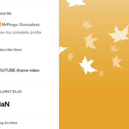
out Me
MrPingu Gonzalesz
ew my complete profile
bscribe Here
OUTUBE-iframe-video
eLaWaT BLoG
NaN
og Archive