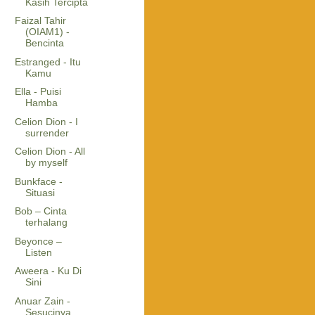
Kasih Tercipta
Faizal Tahir
(OIAM1) -
Bencinta
Estranged - Itu
Kamu
Ella - Puisi
Hamba
Celion Dion - I
surrender
Celion Dion - All
by myself
Bunkface -
Situasi
Bob – Cinta
terhalang
Beyonce –
Listen
Aweera - Ku Di
Sini
Anuar Zain -
Sesucinya