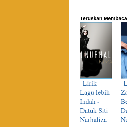
Teruskan Membaca
Lirik
L
Lagu lebih
Z
Indah -
Be
Datuk Siti
Da
Nurhaliza
Nu