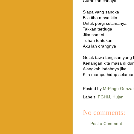
Curahkan cahaya…
Siapa yang sangka
Bila tiba masa kita
Untuk pergi selamanya
Takkan terduga
Jika saat ni
Tuhan tentukan
Aku lah orangnya
Gelak tawa tangisan yang 
Kenangan kita masa di dun
Alangkah indahnya jika
Kita mampu hidup selam
Posted by
MrPingu Gonzal
Labels:
FGHIJ
,
Hujan
No comments:
Post a Comment