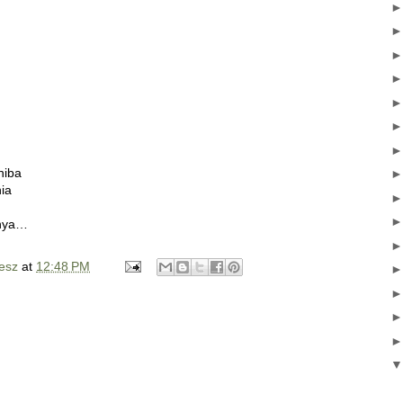
hiba
ia
anya…
esz
at
12:48 PM