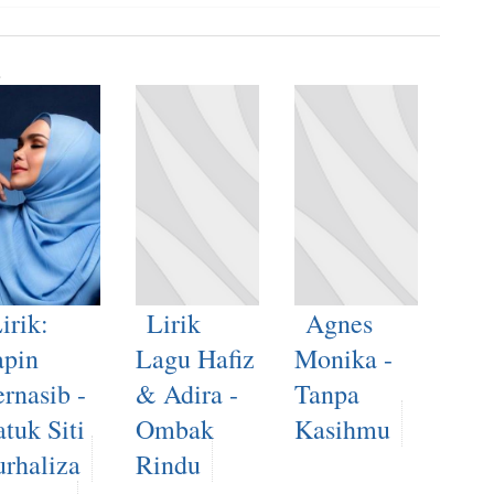
irik:
Lirik
Agnes
apin
Lagu Hafiz
Monika -
rnasib -
& Adira -
Tanpa
tuk Siti
Ombak
Kasihmu
rhaliza
Rindu