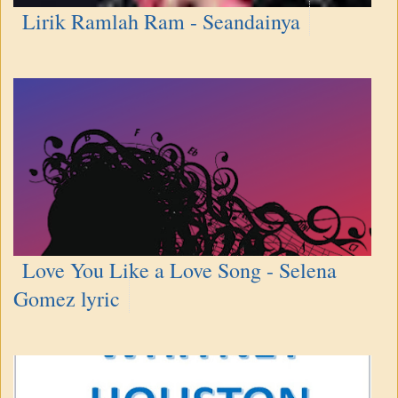
Lirik Ramlah Ram - Seandainya
Love You Like a Love Song - Selena
Gomez lyric