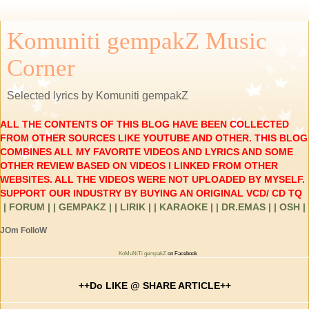
Komuniti gempakZ Music
Corner
Selected lyrics by Komuniti gempakZ
ALL THE CONTENTS OF THIS BLOG HAVE BEEN COLLECTED
FROM OTHER SOURCES LIKE YOUTUBE AND OTHER. THIS BLOG
COMBINES ALL MY FAVORITE VIDEOS AND LYRICS AND SOME
OTHER REVIEW BASED ON VIDEOS I LINKED FROM OTHER
WEBSITES. ALL THE VIDEOS WERE NOT UPLOADED BY MYSELF.
SUPPORT OUR INDUSTRY BY BUYING AN ORIGINAL VCD/ CD TQ
| FORUM |
| GEMPAKZ |
| LIRIK |
| KARAOKE |
| DR.EMAS |
| OSH |
JOm FolloW
KoMuNiTi gempakZ
on Facebook
++Do LIKE @ SHARE ARTICLE++