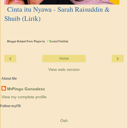
Cinta itu Nyawa - Sarah Raisuddin &
Shuib (Lirik)
Blogger Related Posts Plugin by
‹
›
Home
View web version
About Me
MrPingu Gonzalesz
View my complete profile
Follow myFB
Osh