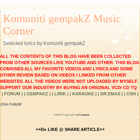
Komuniti gempakZ Music
Corner
Selected lyrics by Komuniti gempakZ
ALL THE CONTENTS OF THIS BLOG HAVE BEEN COLLECTED
FROM OTHER SOURCES LIKE YOUTUBE AND OTHER. THIS BLOG
COMBINES ALL MY FAVORITE VIDEOS AND LYRICS AND SOME
OTHER REVIEW BASED ON VIDEOS I LINKED FROM OTHER
WEBSITES. ALL THE VIDEOS WERE NOT UPLOADED BY MYSELF.
SUPPORT OUR INDUSTRY BY BUYING AN ORIGINAL VCD/ CD TQ
| FORUM |
| GEMPAKZ |
| LIRIK |
| KARAOKE |
| DR.EMAS |
| OSH |
JOm FolloW
KoMuNiTi gempakZ
on Facebook
++Do LIKE @ SHARE ARTICLE++