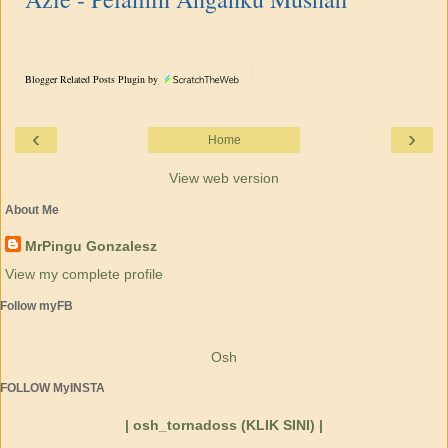
Blogger Related Posts Plugin by
‹
›
Home
View web version
About Me
MrPingu Gonzalesz
View my complete profile
Follow myFB
Osh
FOLLOW MyINSTA
| osh_tornadoss (KLIK SINI) |