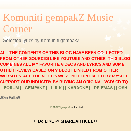
Komuniti gempakZ Music
Corner
Selected lyrics by Komuniti gempakZ
ALL THE CONTENTS OF THIS BLOG HAVE BEEN COLLECTED
FROM OTHER SOURCES LIKE YOUTUBE AND OTHER. THIS BLOG
COMBINES ALL MY FAVORITE VIDEOS AND LYRICS AND SOME
OTHER REVIEW BASED ON VIDEOS I LINKED FROM OTHER
WEBSITES. ALL THE VIDEOS WERE NOT UPLOADED BY MYSELF.
SUPPORT OUR INDUSTRY BY BUYING AN ORIGINAL VCD/ CD TQ
| FORUM |
| GEMPAKZ |
| LIRIK |
| KARAOKE |
| DR.EMAS |
| OSH |
JOm FolloW
KoMuNiTi gempakZ
on Facebook
++Do LIKE @ SHARE ARTICLE++