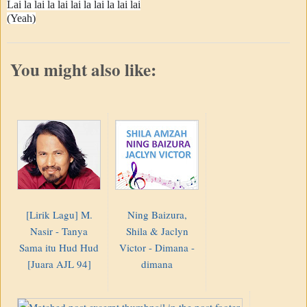
Lai la lai la lai lai la lai la lai lai
(Yeah)
You might also like:
[Lirik Lagu] M.
Ning Baizura,
Nasir - Tanya
Shila & Jaclyn
Sama itu Hud Hud
Victor - Dimana -
[Juara AJL 94]
dimana