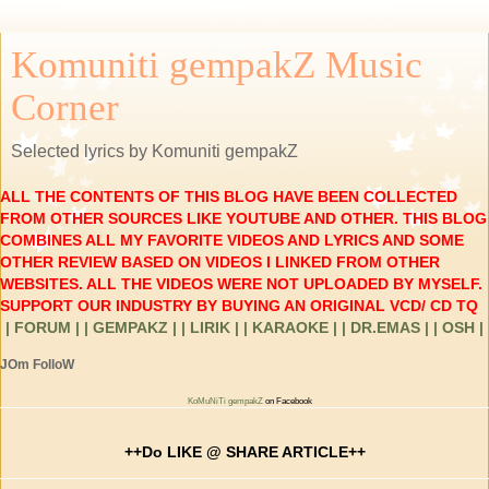
Komuniti gempakZ Music
Corner
Selected lyrics by Komuniti gempakZ
ALL THE CONTENTS OF THIS BLOG HAVE BEEN COLLECTED
FROM OTHER SOURCES LIKE YOUTUBE AND OTHER. THIS BLOG
COMBINES ALL MY FAVORITE VIDEOS AND LYRICS AND SOME
OTHER REVIEW BASED ON VIDEOS I LINKED FROM OTHER
WEBSITES. ALL THE VIDEOS WERE NOT UPLOADED BY MYSELF.
SUPPORT OUR INDUSTRY BY BUYING AN ORIGINAL VCD/ CD TQ
| FORUM |
| GEMPAKZ |
| LIRIK |
| KARAOKE |
| DR.EMAS |
| OSH |
JOm FolloW
KoMuNiTi gempakZ
on Facebook
++Do LIKE @ SHARE ARTICLE++