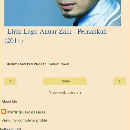
Lirik Lagu Anuar Zain - Pernahkah
(2011)
Blogger Related Posts Plugin by
‹
›
Home
View web version
About Me
MrPingu Gonzalesz
View my complete profile
Follow myFB